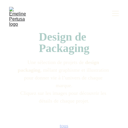
Design de 
Packaging
Une sélection de projets de 
design 
packaging
, mêlant graphisme et illustration 
pour donner vie à l’univers de chaque 
marque.
Cliquez sur les images pour découvrir les 
détails de chaque projet.
tous