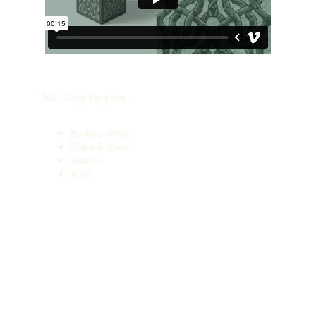
N.3 : Cozy Fireplace
Bouleau fumé
Notes de tabac
Vanille
Musc