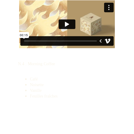
N.4 : Morning Coffee
Café
Noisette
Vanille
Feuilles fraîches