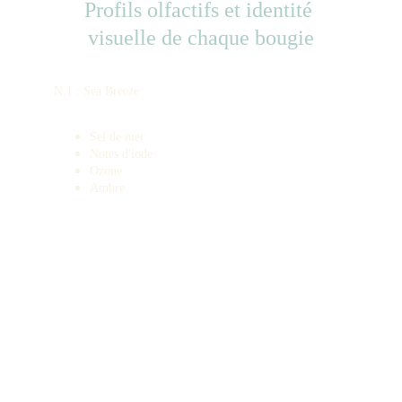
Profils olfactifs et identité 
visuelle de chaque bougie
N.1 : Sea Breeze
Sel de mer
Notes d'iode
Ozone
Ambre