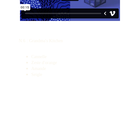
N.6 : Grandma's Kitchen
Cannelle
Zeste d'orange
Amande
Seigle