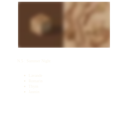
N.5 : Summer Night
Lavande
Romarin
Thym
Jasmin